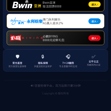
省体育行业职业鉴定培训基地>>
当前位置: 
关于举办湖南省2020年体育行业职业技能竞赛的通知
2020年09月15日
304永利集团唯一举行体育行业国家职业资格证认证讲座
2019年05月19日
全国首期中级羽毛球国职培训北京开班了
2019年03月20日
304永利集团唯一39名同学获健身教练国家职业资格证书
2019年02月27日
304永利集团唯一2018年下半年健身教练国家职业资格证获得者名单
2019年02月26日
304永利集团举办健身教练、羽毛球、网球三项国家职业资格培训鉴定
2019年01月10日
第七期游泳救生员培训
2016年06月01日
国家羽毛球社会体育指导员培训、鉴定工作在公司举行
2016年03月30日
304永利集团体育行业特有职业培训基地2013—2014年度培训工作总结
2014年10月31日
304永利集团体育行业特有职业资格培训第三期通过名单
2014年09月04日