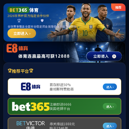
中国·永利集团(304am-VIP认证)唯一官网-
OfficialPlatform
☰