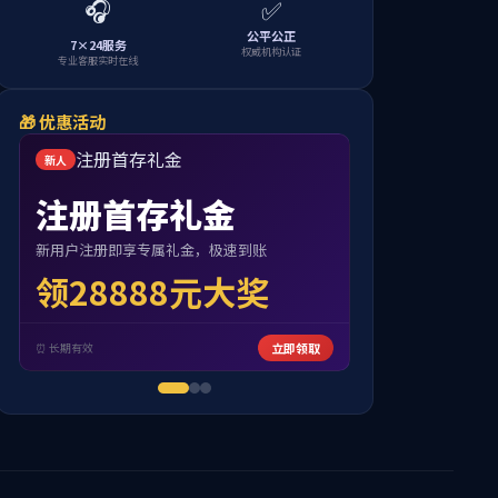
当前位置: 首页 >> 学科科研 >> 实验室