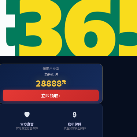
atform
作
群体竞赛
人才招聘
员工之家