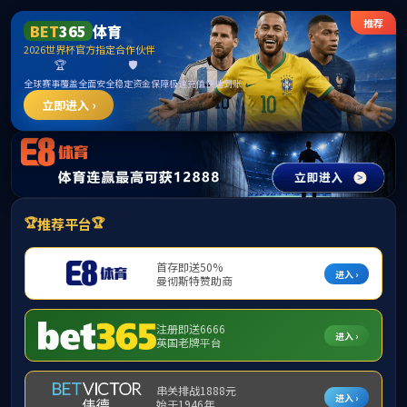
中国·永利集团(304am-VIP认证)唯一官网-
OfficialPlatform
☰