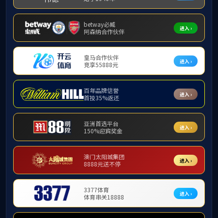
党建工作
党校培训>>
当前位置: 首页 >> 正文
304永利集团第二十九期入
党积极分子培训班课程安排
2016-10-18 08:04
班主任：冷红
共计：
1
安
68
人
排