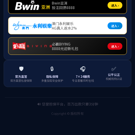
长孙倩
、人事处、教务处、科研处、发展规划处负
责人及党政办工作人员陪同调研，公司党政领导班
子成员、
系
室主任
参加会议。